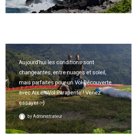
I need to register
|
Lost your password?
Aujourd'hui les conditions sont
changeantes, entre nuages et soleil,
mais parfaites pour un Vol Découverte
avec Aix en Vol Parapente ! Venez
essayer :-)
by Administrateur