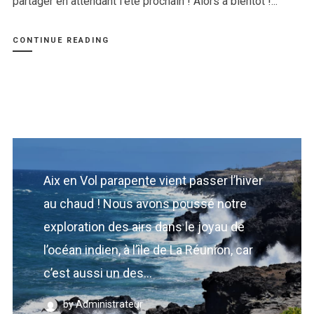
partager en attendant l’été prochain ! Alors à bientôt !...
CONTINUE READING
Login
Username or email address
*
Aix en Vol parapente vient passer l’hiver
au chaud ! Nous avons poussé notre
Password
*
exploration des airs dans le joyau de
l’océan indien, à l’île de La Réunion, car
c’est aussi un des...
Remember me
by Administrateur