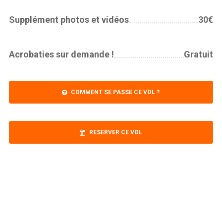
Supplément photos et vidéos
30€
Password
*
Acrobaties sur demande !
Gratuit
COMMENT SE PASSE CE VOL ?
Remember me
RESERVER CE VOL
I need to register
|
Lost your password?