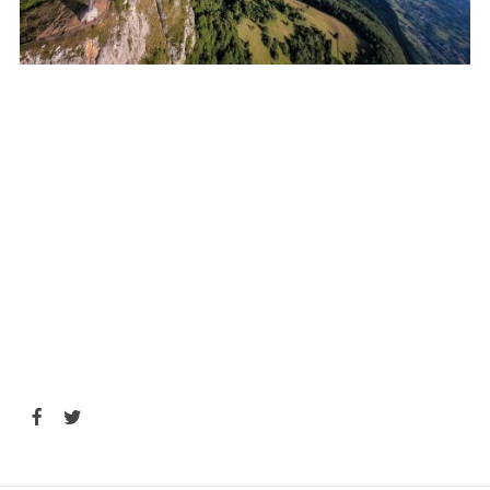
Password
*
Remember me
I need to register
|
Lost your password?